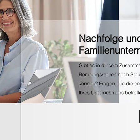
Nachfolge und
Familienunte
Gibt es in diesem Zusamme
Beratungsstellen noch Steu
können? Fragen, die die e
Ihres Unternehmens betreff